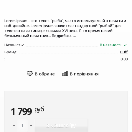
Lorem Ipsum - это текст-"рыба", часто используемый в печати и
вэб-дизайне. Lorem Ipsum является стандартной "рыбой" для
текстов на латинице с начала XVI века. В то время некий
безымянный печатник...
Подробнее
Наявність:
В наявності
Бренд:
Puff
:
0.00
руб
1 799
В КОШИК
−
+