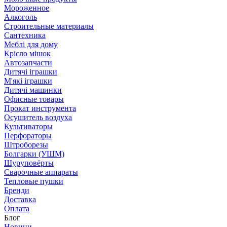
Мороженное
Алкоголь
Строительные материалы
Сантехника
Меблі для дому
Крісло мішок
Автозапчасти
Дитячі іграшки
М'які іграшки
Дитячі машинки
Офисные товары
Прокат инструмента
Осушитель воздуха
Культиваторы
Перфораторы
Штроборезы
Болгарки (УШМ)
Шуруповёрты
Сварочные аппараты
Тепловые пушки
Бренди
Доставка
Оплата
Блог
Новини