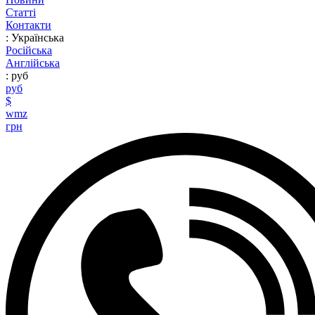
Статті
Контакти
: Українська
Російська
Англійська
: руб
руб
$
wmz
грн