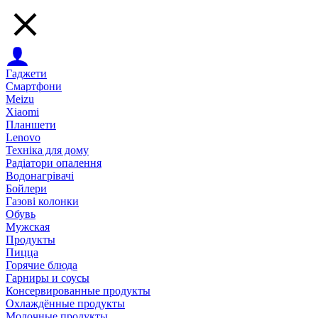
Гаджети
Смартфони
Meizu
Xiaomi
Планшети
Lenovo
Техніка для дому
Радіатори опалення
Водонагрівачі
Бойлери
Газові колонки
Обувь
Мужская
Продукты
Пицца
Горячие блюда
Гарниры и соусы
Консервированные продукты
Охлаждённые продукты
Молочные продукты