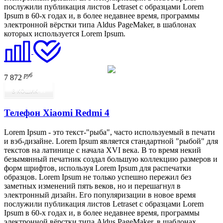
послужили публикация листов Letraset с образцами Lorem
Ipsum в 60-х годах и, в более недавнее время, программы
электронной вёрстки типа Aldus PageMaker, в шаблонах
которых используется Lorem Ipsum.
руб
7 872
В КОШИК
Телефон Xiaomi Redmi 4
Lorem Ipsum - это текст-"рыба", часто используемый в печати
и вэб-дизайне. Lorem Ipsum является стандартной "рыбой" для
текстов на латинице с начала XVI века. В то время некий
безымянный печатник создал большую коллекцию размеров и
форм шрифтов, используя Lorem Ipsum для распечатки
образцов. Lorem Ipsum не только успешно пережил без
заметных изменений пять веков, но и перешагнул в
электронный дизайн. Его популяризации в новое время
послужили публикация листов Letraset с образцами Lorem
Ipsum в 60-х годах и, в более недавнее время, программы
электронной вёрстки типа Aldus PageMaker, в шаблонах