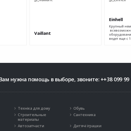
Einhell
Крупный нем
всевозможно
Vaillant
оборудовани
ведет еще с 19
Вам нужна помощь в выборе, звоните:
++38 099 99 
Техніка для дому
Обувь
Строительные
Сантехника
материалы
Автозапчасти
Дитячі іграшки