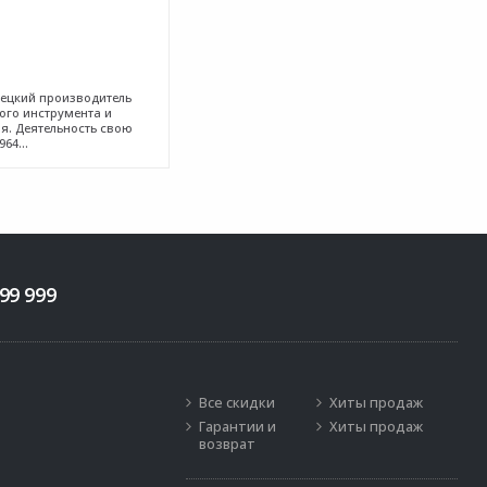
ецкий производитель
го инструмента и
я. Деятельность свою
64...
99 999
Все скидки
Хиты продаж
Гарантии и
Хиты продаж
возврат