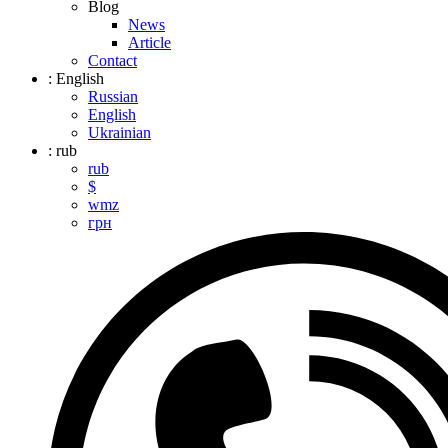
Blog
News
Article
Contact
: English
Russian
English
Ukrainian
: rub
rub
$
wmz
грн