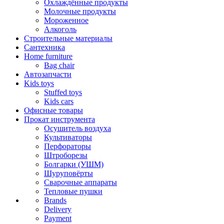
Охлаждённые продукты
Молочные продукты
Мороженное
Алкоголь
Строительные материалы
Сантехника
Home furniture
Bag chair
Автозапчасти
Kids toys
Stuffed toys
Kids cars
Офисные товары
Прокат инструмента
Осушитель воздуха
Культиваторы
Перфораторы
Штроборезы
Болгарки (УШМ)
Шуруповёрты
Сварочные аппараты
Тепловые пушки
Brands
Delivery
Payment