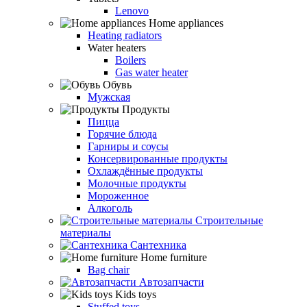
Lenovo
Home appliances
Heating radiators
Water heaters
Boilers
Gas water heater
Обувь
Мужская
Продукты
Пицца
Горячие блюда
Гарниры и соусы
Консервированные продукты
Охлаждённые продукты
Молочные продукты
Мороженное
Алкоголь
Строительные
материалы
Сантехника
Home furniture
Bag chair
Автозапчасти
Kids toys
Stuffed toys