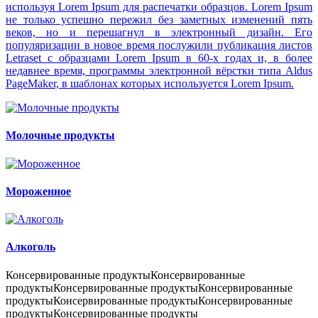
используя Lorem Ipsum для распечатки образцов. Lorem Ipsum
не только успешно пережил без заметных изменений пять
веков, но и перешагнул в электронный дизайн. Его
популяризации в новое время послужили публикация листов
Letraset с образцами Lorem Ipsum в 60-х годах и, в более
недавнее время, программы электронной вёрстки типа Aldus
PageMaker, в шаблонах которых используется Lorem Ipsum.
Молочные продукты
Мороженное
Алкоголь
Консервированные продуктыКонсервированные
продуктыКонсервированные продуктыКонсервированные
продуктыКонсервированные продуктыКонсервированные
продуктыКонсервированные продукты